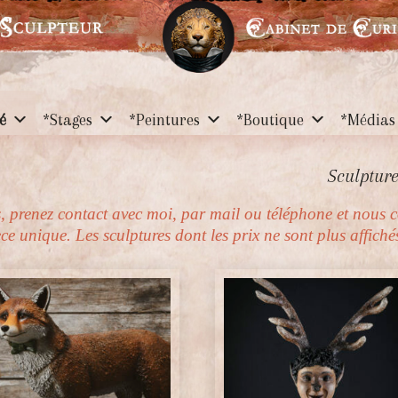
é
*Stages
*Peintures
*Boutique
*Médias
Sculptur
, prenez contact avec moi, par mail ou téléphone et nous
e unique. Les sculptures dont les prix ne sont plus affichés 