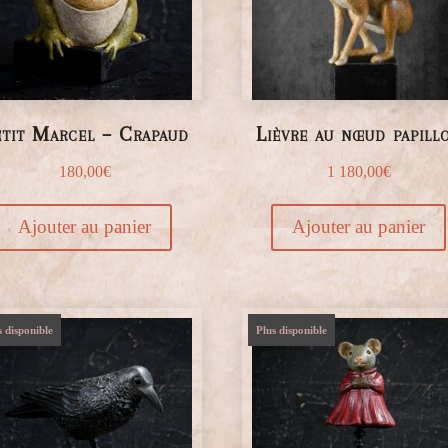
tit Marcel – Crapaud
Lièvre au nœud papill
180,00
€
1 180,00
€
Ajouter au panier
Ajouter au panier
s disponible
Plus disponible