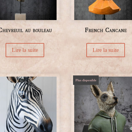
Chevreuil au bouleau
French Cancane
Lire la suite
Lire la suite
Plus disponible