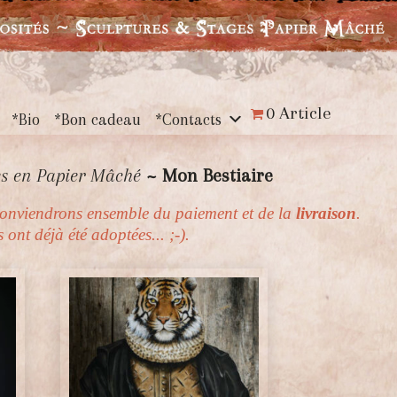
0 Article
*Bio
*Bon cadeau
*Contacts
es en Papier Mâché
~ Mon Bestiaire
 conviendrons ensemble du paiement et de la
livraison
.
ont déjà été adoptées... ;-).