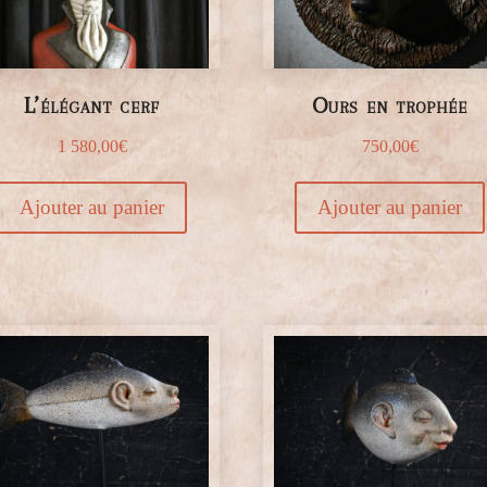
L’élégant cerf
Ours en trophée
1 580,00
€
750,00
€
Ajouter au panier
Ajouter au panier