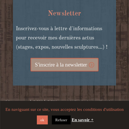
Newsletter
Inscrivez-vous à lettre d'informations
pour recevoir mes dernières actus
(stages, expos, nouvelles sculptures...) !
S'inscrire à la newsletter
|
|
Mon compte
CGV
CGV stages individuels et collectifs, cours
En naviguant sur ce site, vous acceptez les conditions d'utilisation
|
en ligne et bons cadeaux
Mentions légales, crédits, confidentialité
En savoir +
ok
Refuser
et utilisation du site