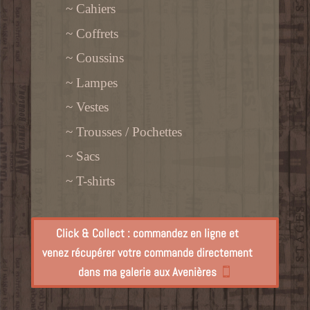
~ Cahiers
~ Coffrets
~ Coussins
~ Lampes
~ Vestes
~ Trousses / Pochettes
~ Sacs
~ T-shirts
Click & Collect : commandez en ligne et
venez récupérer votre commande directement
dans ma galerie aux Avenières