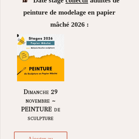
Date stage
collectif
adultes de
peinture de modelage en papier
mâché 2026 :
Dimanche 29
novembre ~
PEINTURE de
sculpture
Ajouter au