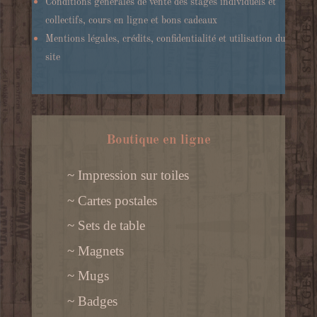
Conditions générales de vente des stages individuels et
collectifs, cours en ligne et bons cadeaux
Mentions légales, crédits, confidentialité et utilisation du
site
Boutique en ligne
~ Impression sur toiles
~ Cartes postales
~ Sets de table
~ Magnets
~ Mugs
~ Badges