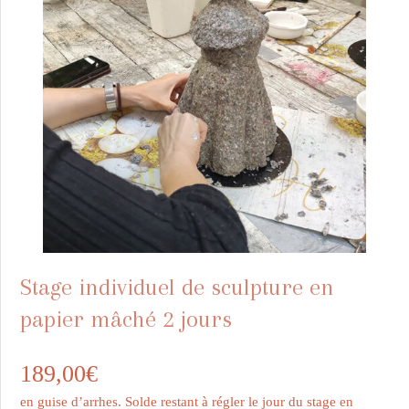
Stage individuel de sculpture en
papier mâché 2 jours
189,00
€
en guise d’arrhes. Solde restant à régler le jour du stage en