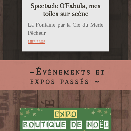
Spectacle O’Fabula, mes
toiles sur scène
La Fontaine par la Cie du Merle
Pêcheur
lire plus
~Événements et
expos passés ~