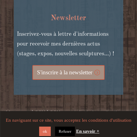
Newsletter
Inscrivez-vous à lettre d'informations
pour recevoir mes dernières actus
(stages, expos, nouvelles sculptures...) !
S'inscrire à la newsletter
|
|
Mon compte
CGV
CGV stages individuels et collectifs, cours
En naviguant sur ce site, vous acceptez les conditions d'utilisation
|
en ligne et bons cadeaux
Mentions légales, crédits, confidentialité
En savoir +
ok
Refuser
et utilisation du site