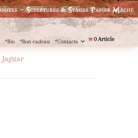
0 Article
s
*Bio
*Bon cadeau
*Contacts
 Jaguar