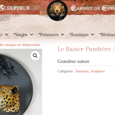
hé
*Stages
*Peintures
*Boutique
*Média
r les images en diaporama
Le Baiser Panthère /
Grandeur nature
Catégories :
Animaux
,
Sculpture