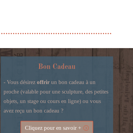
Bon Cadeau
- Vous désirez
offrir
un bon cadeau à un
proche (valable pour une sculpture, des petites
objets, un stage ou cours en ligne) ou vous
avez reçu un bon cadeau ?
Cliquez pour en savoir +