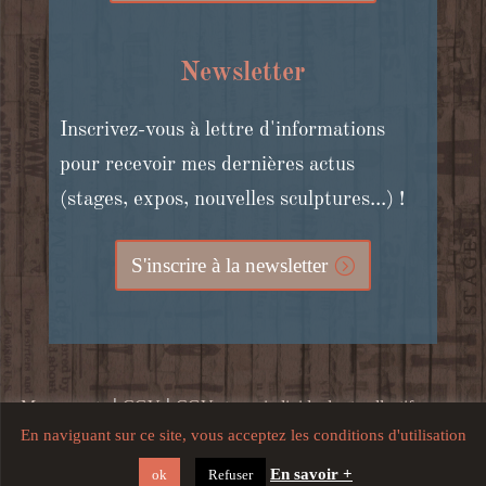
Newsletter
Inscrivez-vous à lettre d'informations
pour recevoir mes dernières actus
(stages, expos, nouvelles sculptures...) !
S'inscrire à la newsletter
|
|
Mon compte
CGV
CGV stages individuels et collectifs, cours
En naviguant sur ce site, vous acceptez les conditions d'utilisation
|
en ligne et bons cadeaux
Mentions légales, crédits, confidentialité
En savoir +
ok
Refuser
et utilisation du site