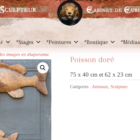
hé
*Stages
*Peintures
*Boutique
*Média
r les images en diaporama
Poisson doré
75 x 40 cm et 62 x 23 cm
Catégories :
Animaux
,
Sculpture