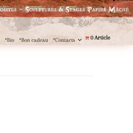
0 Article
s
*Bio
*Bon cadeau
*Contacts