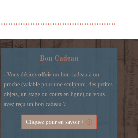
Bon Cadeau
- Vous désirez
offrir
un bon cadeau à un
proche (valable pour une sculpture, des petites
objets, un stage ou cours en ligne) ou vous
avez reçu un bon cadeau ?
Cliquez pour en savoir +