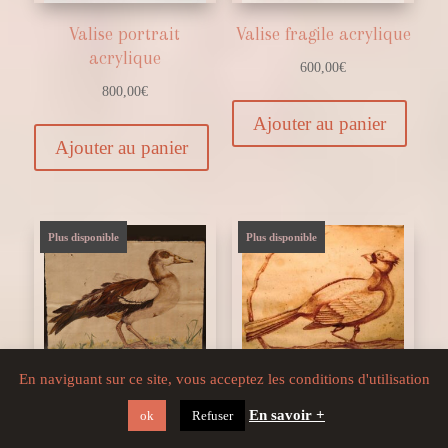
Valise portrait
Valise fragile acrylique
acrylique
600,00
€
800,00
€
Ajouter au panier
Ajouter au panier
Plus disponible
Plus disponible
En naviguant sur ce site, vous acceptez les conditions d'utilisation
En savoir +
Canard encre de chine
Oiseau encre
ok
Refuser