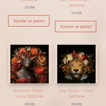
40x60cm
319,00
€
319,00
€
Ajouter au panier
Ajouter au panier
Souricette Fleurs –
Lion Fleurs – Carré
Carré 20x20cm
20x20cm
109,00
€
109,00
€