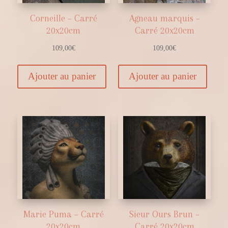
Corneille – Carré
Agneau marquis –
20x20cm
Carré 20x20cm
109,00
€
109,00
€
Ajouter au panier
Ajouter au panier
Marie Puma – Carré
Sieur Ours Brun –
20x20cm
Carré 20x20cm