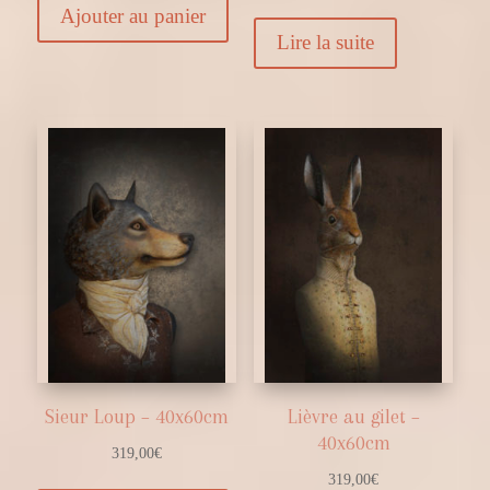
Ajouter au panier
Lire la suite
Sieur Loup – 40x60cm
Lièvre au gilet –
40x60cm
319,00
€
319,00
€