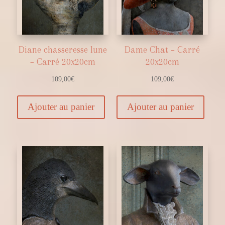
Diane chasseresse lune
Dame Chat – Carré
– Carré 20x20cm
20x20cm
109,00
€
109,00
€
Ajouter au panier
Ajouter au panier