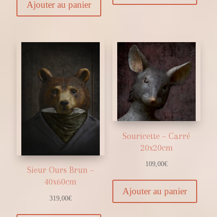
Ajouter au panier
Souricette – Carré
20x20cm
109,00
€
Sieur Ours Brun –
40x60cm
Ajouter au panier
319,00
€