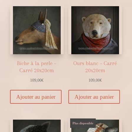
Biche à la perle –
Ours blanc – Carré
Carré 20x20cm
20x20cm
109,00
€
109,00
€
Ajouter au panier
Ajouter au panier
Plus disponible