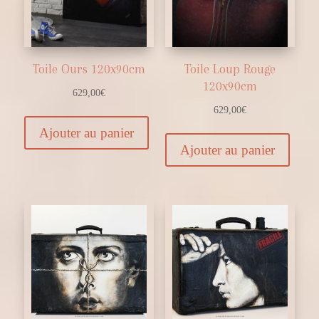
Toile Ours 120x90cm
Toile Loup Rouge
120x90cm
629,00
€
629,00
€
Ajouter au panier
Ajouter au panier