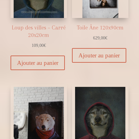
Loup des villes – Carré
Toile Âne 120x90cm
20x20cm
629,00
€
109,00
€
Ajouter au panier
Ajouter au panier