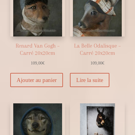
Renard Van Gogh –
La Belle Odalisque –
Carré 20x20cm
Carré 20x20cm
109,00
€
109,00
€
Ajouter au panier
Lire la suite