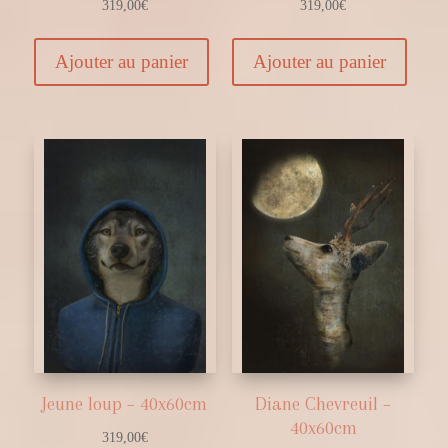
319,00
€
319,00
€
Ajouter au panier
Ajouter au panier
Jeune loup – 40x60cm
Diane Chevreuil –
40x60cm
319,00
€