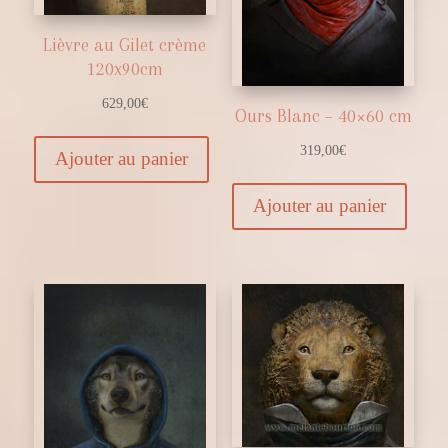
Lièvre au Gilet crème
120x90cm
629,00
€
Ours Blanc – 40×60 cm
319,00
€
Ajouter au panier
Ajouter au panier