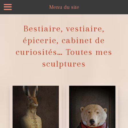
Menu du site
Bestiaire, vestiaire,
épicerie, cabinet de
curiosités… Toutes mes
sculptures