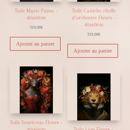
Toile Marie Puma –
Toile Caniche cheffe
40x60cm
d’orchestre Fleurs –
40x60cm
319,00
€
319,00
€
Ajouter au panier
Ajouter au panier
Toile Souricette Fleurs –
40x60cm
Toile Lion Fleurs –