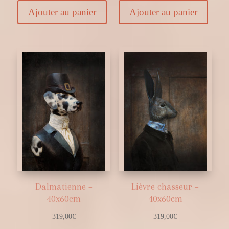
Ajouter au panier
Ajouter au panier
Dalmatienne –
Lièvre chasseur –
40x60cm
40x60cm
319,00
€
319,00
€