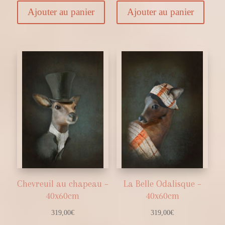
Ajouter au panier
Ajouter au panier
Chevreuil au chapeau –
La Belle Odalisque –
40x60cm
40x60cm
319,00
€
319,00
€