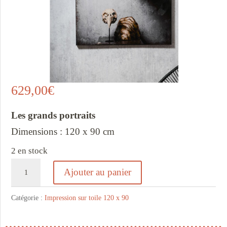
629,00
€
Les grands portraits
Dimensions : 120 x 90 cm
2 en stock
quantité
Ajouter au panier
de
Toile
Catégorie :
Impression sur toile 120 x 90
Âne