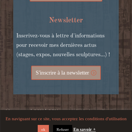
Newsletter
Inscrivez-vous à lettre d'informations
pour recevoir mes dernières actus
(stages, expos, nouvelles sculptures...) !
S'inscrire à la newsletter
|
|
Mon compte
CGV
CGV stages individuels et collectifs, cours
En naviguant sur ce site, vous acceptez les conditions d'utilisation
|
en ligne et bons cadeaux
Mentions légales, crédits, confidentialité
En savoir +
ok
Refuser
et utilisation du site