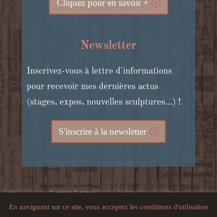
Cliquez pour en savoir +
Newsletter
Inscrivez-vous à lettre d'informations
pour recevoir mes dernières actus
(stages, expos, nouvelles sculptures...) !
S'inscrire à la newsletter
|
|
Mon compte
CGV
CGV stages individuels et collectifs, cours
En naviguant sur ce site, vous acceptez les conditions d'utilisation
|
en ligne et bons cadeaux
Mentions légales, crédits, confidentialité