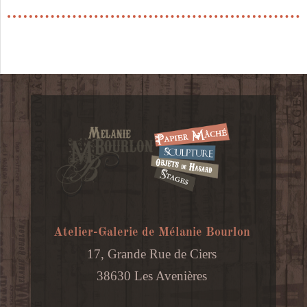
d’orchestre-
Caniche
-
40x60cm
Atelier-Galerie de Mélanie Bourlon
17, Grande Rue de Ciers
38630 Les Avenières