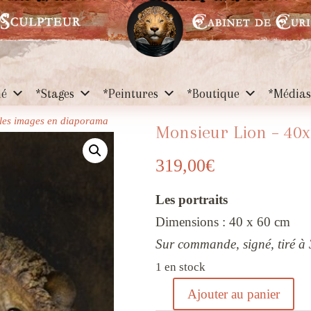
hé
*Stages
*Peintures
*Boutique
*Média
r les images en diaporama
Monsieur Lion – 40
319,00
€
Les portraits
Dimensions : 40 x 60 cm
Sur commande, signé, tiré à 
1 en stock
Ajouter au panier
quantité