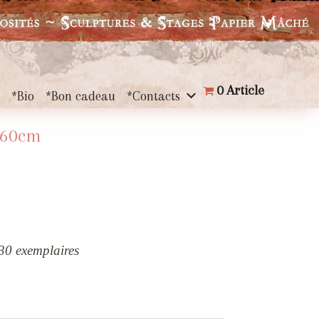
0 Article
s
*Bio
*Bon cadeau
*Contacts
x60cm
30 exemplaires