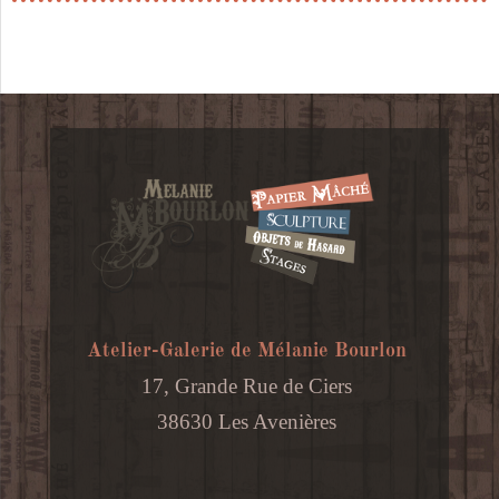
et
rose
-
Toile
30x20cm
Atelier-Galerie de Mélanie Bourlon
17, Grande Rue de Ciers
38630 Les Avenières