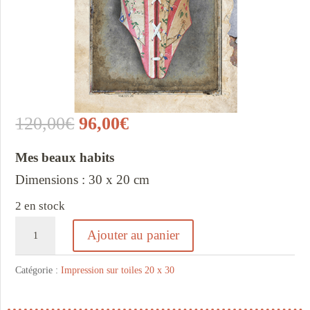
Le
Le
120,00
€
96,00
€
prix
prix
Mes beaux habits
initial
actuel
Dimensions : 30 x 20 cm
était :
est :
2 en stock
120,00€.
96,00€.
quantité
Ajouter au panier
de
Corset
Catégorie :
Impression sur toiles 20 x 30
crème