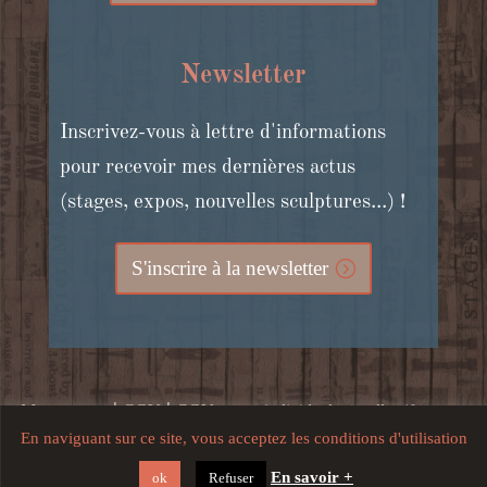
Newsletter
Inscrivez-vous à lettre d'informations
pour recevoir mes dernières actus
(stages, expos, nouvelles sculptures...) !
S'inscrire à la newsletter
|
|
Mon compte
CGV
CGV stages individuels et collectifs, cours
En naviguant sur ce site, vous acceptez les conditions d'utilisation
|
en ligne et bons cadeaux
Mentions légales, crédits, confidentialité
En savoir +
ok
Refuser
et utilisation du site