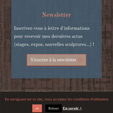
Newsletter
Inscrivez-vous à lettre d'informations
pour recevoir mes dernières actus
(stages, expos, nouvelles sculptures...) !
S'inscrire à la newsletter
|
|
Mon compte
CGV
CGV stages individuels et collectifs, cours
En naviguant sur ce site, vous acceptez les conditions d'utilisation
|
en ligne et bons cadeaux
Mentions légales, crédits, confidentialité
En savoir +
ok
Refuser
et utilisation du site