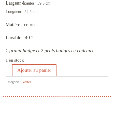
Largeur é
paules : 39,5 cm
Longueur : 52,5 cm
Matière : coton
Lavable : 40 °
1 grand badge et 2 petits badges en cadeaux
1 en stock
Ajouter au panier
quantité
de
Catégorie :
Vestes
Veste
en
jean