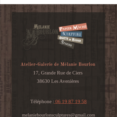
vintage
"Souricette"
V001
Atelier-Galerie de Mélanie Bourlon
17, Grande Rue de Ciers
38630 Les Avenières
Téléphone :
06 19 87 19 58
melaniebourlonsculptures@gmail.com