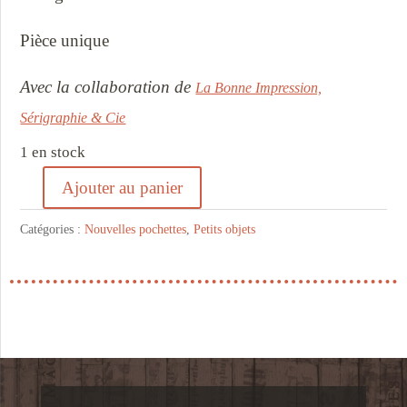
Pièce unique
Avec la collaboration de
La Bonne Impression,
Sérigraphie & Cie
1 en stock
Ajouter au panier
quantité
de
Catégories :
Nouvelles pochettes
,
Petits objets
Pochette
rouge
Loup
ruban
bleu
-