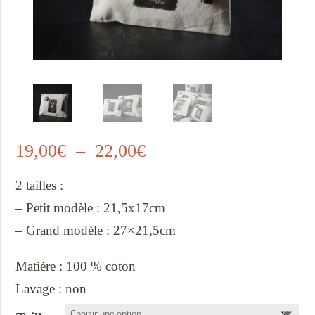
Plage
19,00
€
–
22,00
€
de
2 tailles :
prix :
– Petit modèle : 21,5x17cm
19,00€
– Grand modèle : 27×21,5cm
à
22,00€
Matière : 100 % coton
Lavage : non