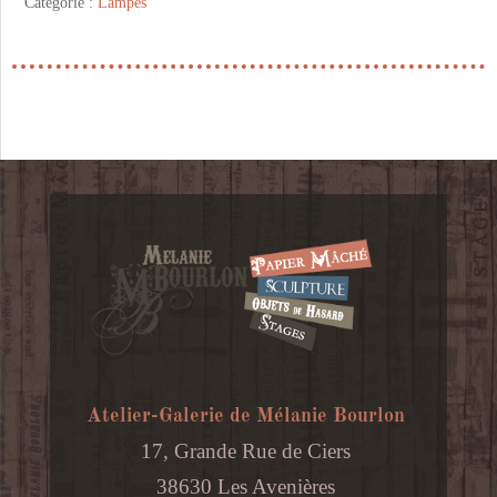
Lampe
Catégorie :
Lampes
Souricette
aux
fleurs-
Hauteur
54cm
Atelier-Galerie de Mélanie Bourlon
17, Grande Rue de Ciers
38630 Les Avenières