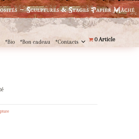
0 Article
s
*Bio
*Bon cadeau
*Contacts
té
pture