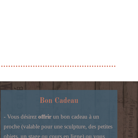
Bon Cadeau
- Vous désirez
offrir
un bon cadeau à un
proche (valable pour une sculpture, des petites
objets, un stage ou cours en ligne) ou vous