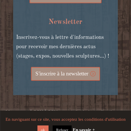
Newsletter
Inscrivez-vous à lettre d'informations
pour recevoir mes dernières actus
(stages, expos, nouvelles sculptures...) !
S'inscrire à la newsletter
|
|
Mon compte
CGV
CGV stages individuels et collectifs, cours
En naviguant sur ce site, vous acceptez les conditions d'utilisation
|
en ligne et bons cadeaux
Mentions légales, crédits, confidentialité
En savoir +
ok
Refuser
et utilisation du site