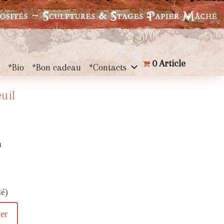
0 Article
s
*Bio
*Bon cadeau
*Contacts
uil
m
dé)
er