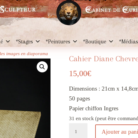
hé
*Stages
*Peintures
*Boutique
*Média
r les images en diaporama
Cahier Diane Chevre
15,00
€
Dimensions : 21cm x 14,8c
50 pages
Papier chiffon Ingres
31 en stock (peut être comman
quantité
Ajouter au pani
de