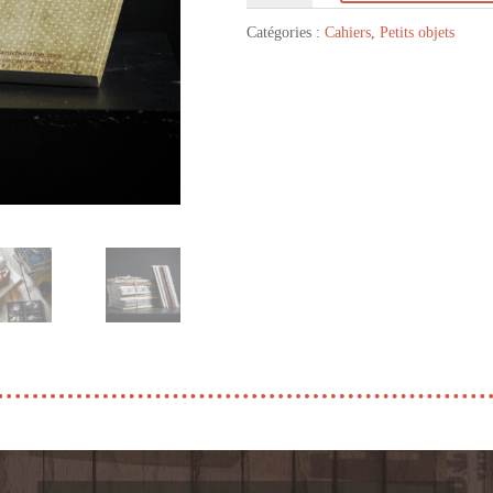
Cahier
Catégories :
Cahiers
,
Petits objets
Diane
Chevreuil