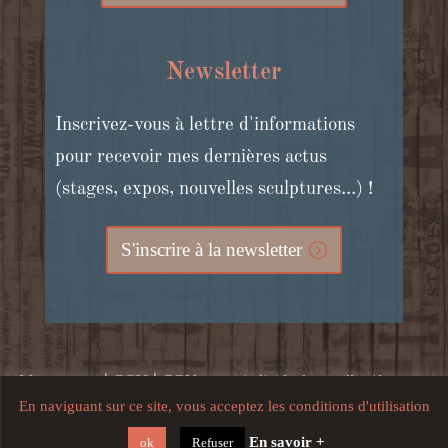
Newsletter
Inscrivez-vous à lettre d'informations
pour recevoir mes dernières actus
(stages, expos, nouvelles sculptures...) !
S'inscrire à la newsletter
|
|
Mon compte
CGV
CGV stages individuels et collectifs, cours
En naviguant sur ce site, vous acceptez les conditions d'utilisation
|
en ligne et bons cadeaux
Mentions légales, crédits, confidentialité
En savoir +
ok
Refuser
et utilisation du site