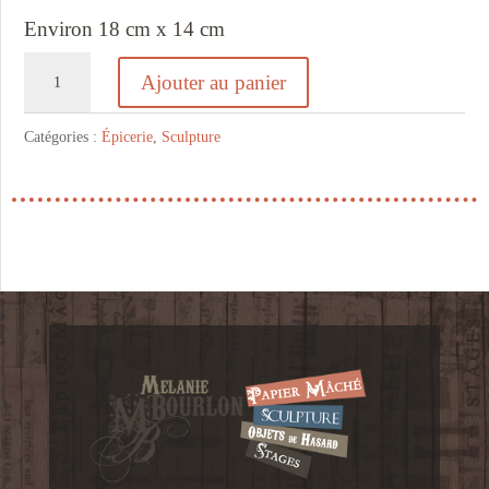
Environ 18 cm x 14 cm
quantité
Ajouter au panier
de
Bolet
Catégories :
Épicerie
,
Sculpture
orangé
en
papier
mâché