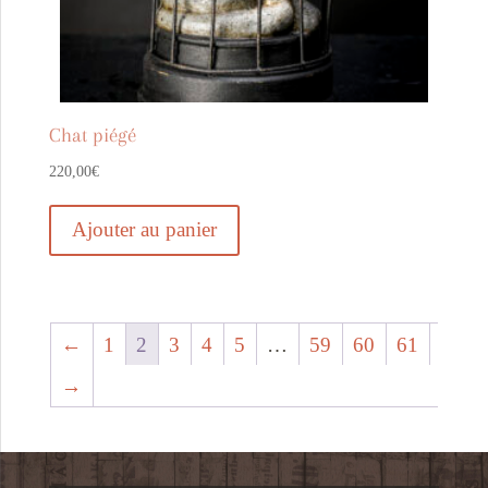
Chat piégé
220,00
€
Ajouter au panier
←
1
2
3
4
5
…
59
60
61
→